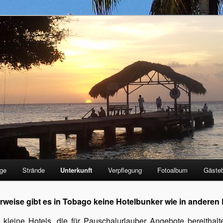
se.de
üge
Strände
Unterkunft
Verpflegung
Fotoalbum
Gäste
rweise gibt es in Tobago keine Hotelbunker wie in anderen 
h kleine Hotels, die für Pauschalurlauber Angebote bereithalt