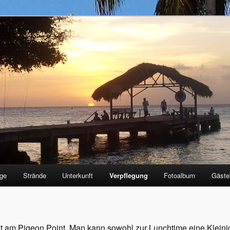
se.de
üge
Strände
Unterkunft
Verpflegung
Fotoalbum
Gäste
ekt am Pigeon Point. Man kann sowohl zur Lunchtime eine Kleini