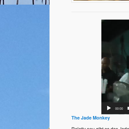
Video-
Player
00:00
The Jade Monkey
Relativ neu gibt es das Ja